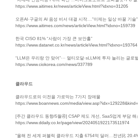
https://
www.aitimes.kr/news/articleView.html?idxno=31205
오픈AI·구글의 AI 음성 비서 대결 시작...."이제는 일상 바꿀 기술
https://
www.aitimes.com/news/articleView.html?idxno=159739
한국 CISO 81% “사람이 가장 큰 보안홀”
https://
www.datanet.co.kr/news/articleView.html?idxno=193764
“LLM은 우리랑 안 맞어”··· 멀티모달·sLLM에 투자 늘리는 글
https://
www.ciokorea.com/news/337789
클라우드
클라우드로의 이전을 가로막는 7가지 장애물
https://
www.boannews.com/media/view.asp?idx=129228&kind=
[주간 클라우드 동향/5월④] CSAP 제도 개선, SaaS업계 부담 
https://
www.ddaily.co.kr/page/view/2024051922173511974
"올해 전 세계 퍼블릭 클라우드 지출 6754억 달러…전년比 20.4