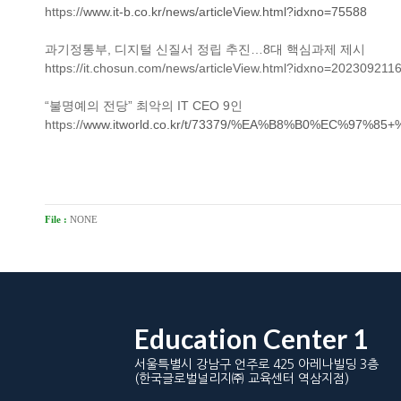
https://
www.it-b.co.kr/news/articleView.html?idxno=75588
과기정통부, 디지털 신질서 정립 추진…8대 핵심과제 제시
https://it.chosun.com/news/articleView.html?idxno=202309211
“불명예의 전당” 최악의 IT CEO 9인
https://
www.itworld.co.kr/t/73379/%EA%B8%B0%EC%97%8
File :
NONE
Education Center 1
서울특별시 강남구 언주로 425 아레나빌딩 3층
(한국글로벌널리지㈜ 교육센터 역삼지점)