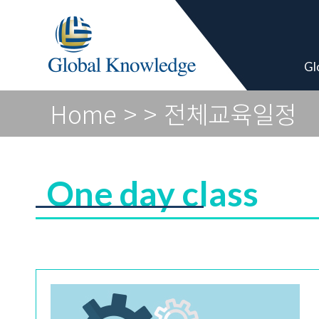
Academy Pro
Gl
Home
>
> 전체교육일정
One day class