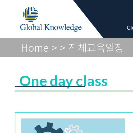
Academy Pro
Gl
Home
>
> 전체교육일정
One day class